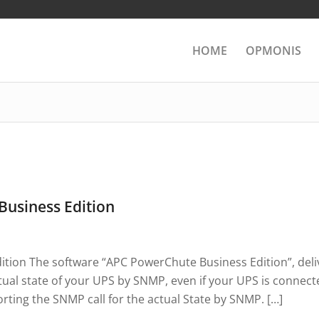
HOME
OPMONIS
Business Edition
tion The software “APC PowerChute Business Edition”, del
tual state of your UPS by SNMP, even if your UPS is connect
ting the SNMP call for the actual State by SNMP. […]