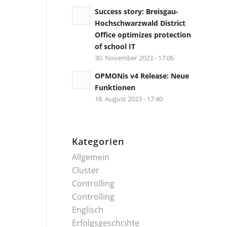
Success story: Breisgau-
Hochschwarzwald District
Office optimizes protection
of school IT
30. November 2023 - 17:06
OPMONis v4 Release: Neue
Funktionen
18. August 2023 - 17:40
Kategorien
Allgemein
Cluster
Controlling
Controlling
Englisch
Erfolgsgeschcihte