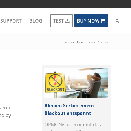
SUPPORT
BLOG
TEST
BUY NOW
You are here:
Home
/
service
Bleiben Sie bei einem
ivered
Blackout entspannt
ed by
OPMONis übernimmt das