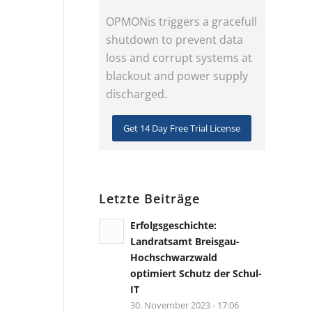
OPMONis triggers a gracefull
shutdown to prevent data
loss and corrupt systems at
blackout and power supply
discharged.
Get 14 Day Free Trial License
Letzte Beiträge
Erfolgsgeschichte:
Landratsamt Breisgau-
Hochschwarzwald
optimiert Schutz der Schul-
IT
30. November 2023 - 17:06