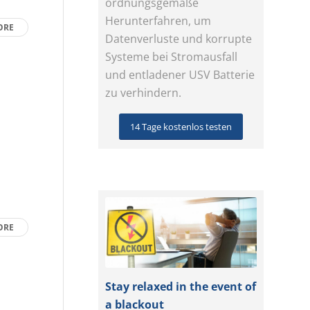
ordnungsgemäße
Herunterfahren, um
ORE
Datenverluste und korrupte
Systeme bei Stromausfall
und entladener USV Batterie
zu verhindern.
14 Tage kostenlos testen
ORE
Stay relaxed in the event of
a blackout