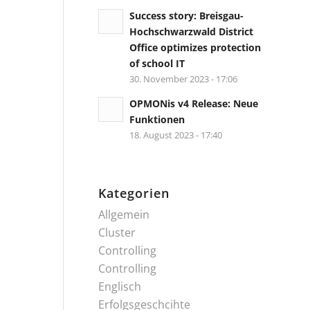
Success story: Breisgau-
Hochschwarzwald District
Office optimizes protection
of school IT
30. November 2023 - 17:06
OPMONis v4 Release: Neue
Funktionen
18. August 2023 - 17:40
Kategorien
Allgemein
Cluster
Controlling
Controlling
Englisch
Erfolgsgeschcihte