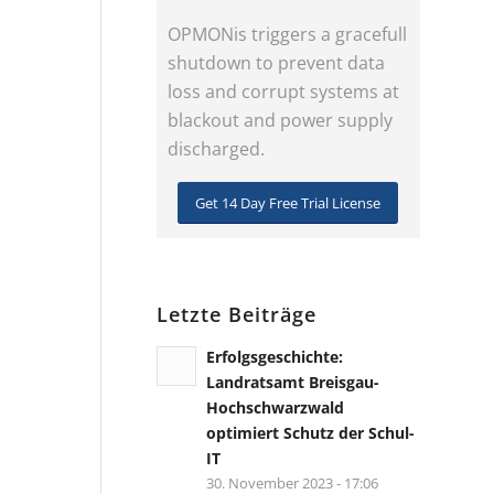
OPMONis triggers a gracefull
shutdown to prevent data
loss and corrupt systems at
blackout and power supply
discharged.
Get 14 Day Free Trial License
Letzte Beiträge
Erfolgsgeschichte:
Landratsamt Breisgau-
Hochschwarzwald
optimiert Schutz der Schul-
IT
30. November 2023 - 17:06