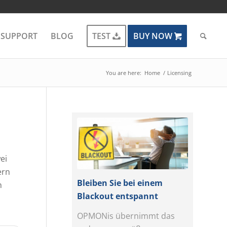
SUPPORT
BLOG
TEST
BUY NOW
You are here:
Home
/
Licensing
ei
ern
Bleiben Sie bei einem
n
Blackout entspannt
OPMONis übernimmt das