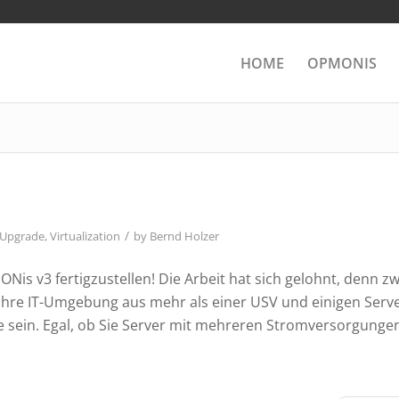
HOME
OPMONIS
/
Upgrade
,
Virtualization
by
Bernd Holzer
is v3 fertigzustellen! Die Arbeit hat sich gelohnt, denn zw
Ihre IT-Umgebung aus mehr als einer USV und einigen Serv
ie sein. Egal, ob Sie Server mit mehreren Stromversorgunge